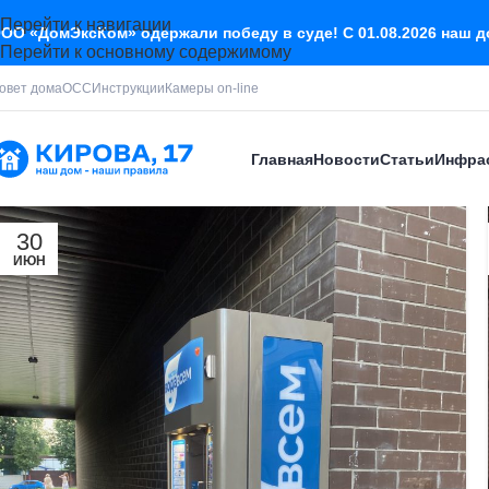
Перейти к навигации
ОО «ДомЭксКом» одержали победу в суде! С 01.08.2026 наш 
Перейти к основному содержимому
овет дома
ОСС
Инструкции
Камеры on-line
Главная
Новости
Статьи
Инфра
30
ИЮН