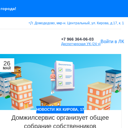
 города!
г. Домодедово, мкр-н. Центральный, ул. Кирова, д.17, к. 1
+7 966 364-06-03
Войти в ЛК
Диспетчерская УК (24 ч)
26
МАЙ
НОВОСТИ ЖК КИРОВА, 17
Домжилсервис организует общее
собрание собственников