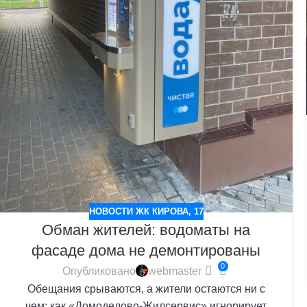
НОВОСТИ ЖК КИРОВА, 17
Обман жителей: водоматы на
фасаде дома не демонтированы
0
Опубликовано
webmaster
Обещания срываются, а жители остаются ни с
чем: как «Домодедово-Жилсервис» игнорирует