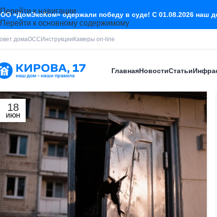
Перейти к навигации
ОО «ДомЭксКом» одержали победу в суде! С 01.08.2026 наш 
Перейти к основному содержимому
овет дома
ОСС
Инструкции
Камеры on-line
Главная
Новости
Статьи
Инфра
18
ИЮН