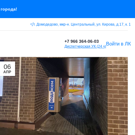
 города!
г. Домодедово, мкр-н. Центральный, ул. Кирова, д.17, к. 1
+7 966 364-06-03
Войти в ЛК
Диспетчерская УК (24 ч)
06
АПР