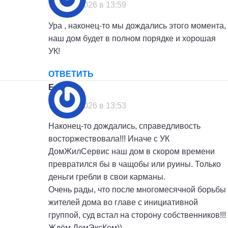
7 июля, 2026 в 13:59
Ура , наконец-то мы дождались этого момента,
наш дом будет в полном порядке и хорошая
УК!
ОТВЕТИТЬ
Елена
:
7 июля, 2026 в 13:53
Наконец-то дождались, справедливость
восторжествовала!!! Иначе с УК
ДомЖилСервис наш дом в скором времени
превратился бы в чащобы или руины. Только
деньги гребли в свои карманы.
Очень рады, что после многомесячной борьбы
жителей дома во главе с инициативной
группой, суд встал на сторону собственников!!!
Ждём ДомЭксКом))