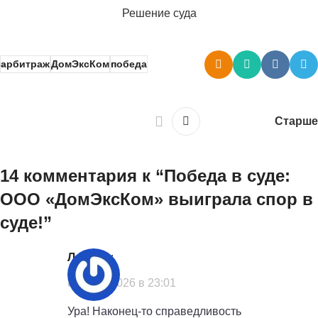
Решение суда
арбитраж
ДомЭксКом
победа
Старше
14 комментария к “
Победа в суде:
ООО «ДомЭксКом» выиграла спор в
суде!
”
Лариса
:
8 июля, 2026 в 23:01
Ура! Наконец-то справедливость