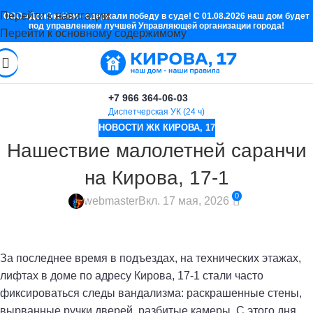
Перейти к навигации
ООО «ДомЭксКом» одержали победу в суде! С 01.08.2026 наш дом будет
под управлением лучшей Управляющей организации города!
Перейти к основному содержимому
+7 966 364-06-03
Диспетчерская УК (24 ч)
НОВОСТИ ЖК КИРОВА, 17
Нашествие малолетней саранчи
на Кирова, 17-1
0
webmaster
Вкл. 17 мая, 2026
За последнее время в подъездах, на технических этажах,
лифтах в доме по адресу Кирова, 17-1 стали часто
фиксироваться следы вандализма: раскрашенные стены,
вырванные ручки дверей, разбитые камеры. С этого дня