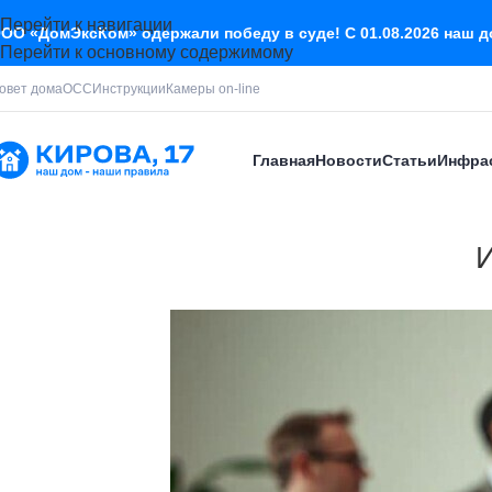
Перейти к навигации
ОО «ДомЭксКом» одержали победу в суде! С 01.08.2026 наш 
Перейти к основному содержимому
овет дома
ОСС
Инструкции
Камеры on-line
Главная
Новости
Статьи
Инфра
И