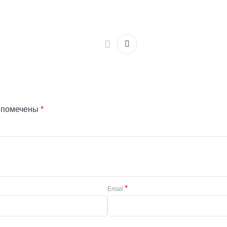
я помечены
*
*
Email