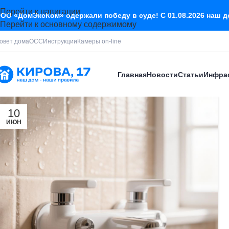
Перейти к навигации
ОО «ДомЭксКом» одержали победу в суде! С 01.08.2026 наш 
Перейти к основному содержимому
овет дома
ОСС
Инструкции
Камеры on-line
Главная
Новости
Статьи
Инфра
10
ИЮН