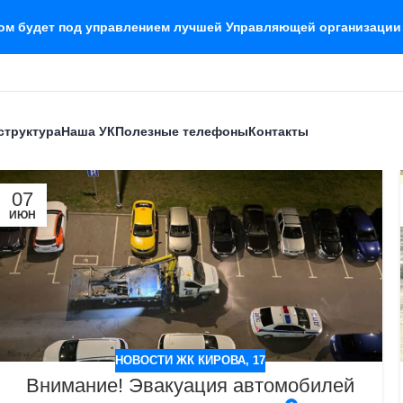
дом будет под управлением лучшей Управляющей организации
структура
Наша УК
Полезные телефоны
Контакты
07
ИЮН
НОВОСТИ ЖК КИРОВА, 17
Внимание! Эвакуация автомобилей