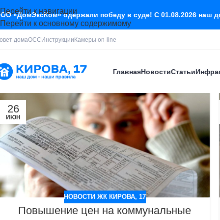
Перейти к навигации
ОО «ДомЭксКом» одержали победу в суде! С 01.08.2026 наш 
Перейти к основному содержимому
овет дома
ОСС
Инструкции
Камеры on-line
Главная
Новости
Статьи
Инфра
26
ИЮН
НОВОСТИ ЖК КИРОВА, 17
Повышение цен на коммунальные